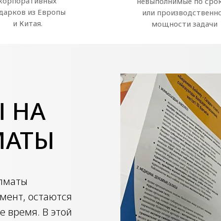
корпоративных
невыполнимые по сро
дарков из Европы
или производственн
и Китая.
мощности задачи
 НА
МАТЫ
Алматы
мент, остаются
 время. В этой