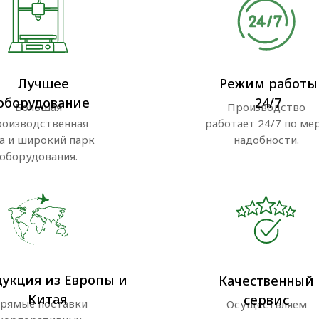
Лучшее
Режим работы
оборудование
24/7
Большая
Производство
роизводственная
работает 24/7 по ме
а и широкий парк
надобности.
оборудования.
укция из Европы и
Качественный
Китая
сервис
рямые поставки
Осуществляем