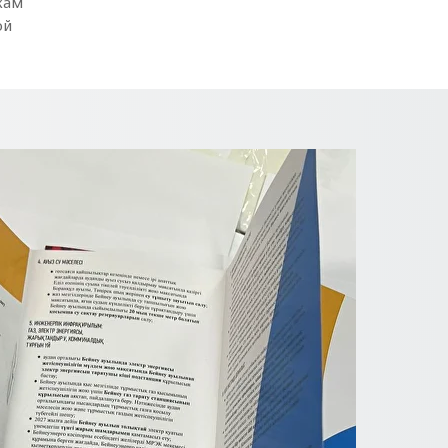
кам
ой